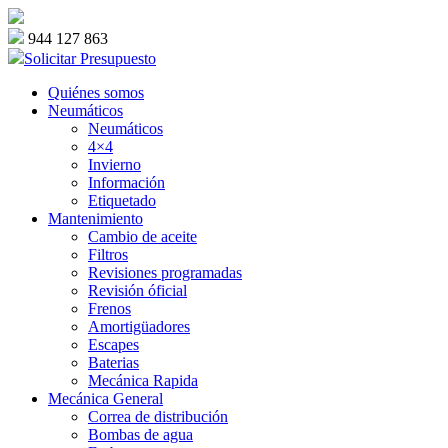
944 127 863
Solicitar Presupuesto
Quiénes somos
Neumáticos
Neumáticos
4×4
Invierno
Información
Etiquetado
Mantenimiento
Cambio de aceite
Filtros
Revisiones programadas
Revisión óficial
Frenos
Amortigüadores
Escapes
Baterias
Mecánica Rapida
Mecánica General
Correa de distribución
Bombas de agua